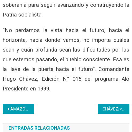
soberanía para seguir avanzando y construyendo la
Patria socialista.
“No perdamos la vista hacia el futuro, hacia el
horizonte, hacia donde vamos, no importa cuáles
sean y cuán profunda sean las dificultades por las
que estemos pasando, el pueblo consciente. Esa es
la llave de la puerta hacia el futuro”.
Comandante
Hugo Chávez, Edición N° 016 del programa Aló
Presidente en 1999.
Navegación
AMAZONAS* | Continúan los trabajos de recuperación en el Materno Infantil
CHÁVEZ: «¿Inces, cómo está todo?»
de
ENTRADAS RELACIONADAS