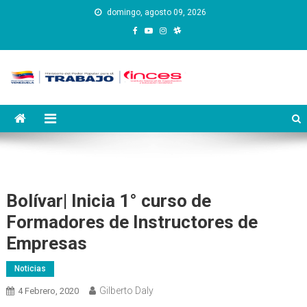
Saltar
domingo, agosto 09, 2026
al
contenido
Instituto Nacional de
Inces
Capacitación y Educación
Socialista
Bolívar| Inicia 1° curso de
Formadores de Instructores de
Empresas
Noticias
Gilberto Daly
4 Febrero, 2020