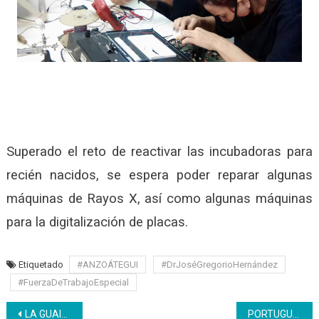
Superado el reto de reactivar las incubadoras para
recién nacidos, se espera poder reparar algunas
máquinas de Rayos X, así como algunas máquinas
para la digitalización de placas.
Etiquetado
#ANZOÁTEGUI
#DrJoséGregorioHernández
#FuerzaDeTrabajoEspecial
Navegación
LA GUAIRA | Trabajadores del IAIM cursan bachillerato con el Inces
PORTUGUESA| Inicia plan de formación en Puerto Seco Batalla de Araure