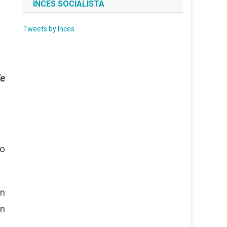
INCES SOCIALISTA
Tweets by Inces
de
do
ón
ón