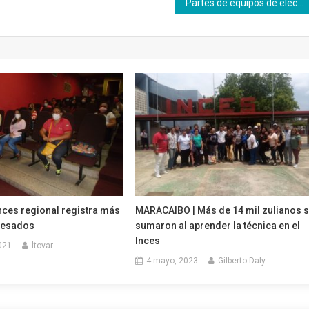
Partes de equipos de electromedicina serán creados por el Inces
nces regional registra más
MARACAIBO | Más de 14 mil zulianos 
resados
sumaron al aprender la técnica en el
Inces
021
ltovar
4 mayo, 2023
Gilberto Daly