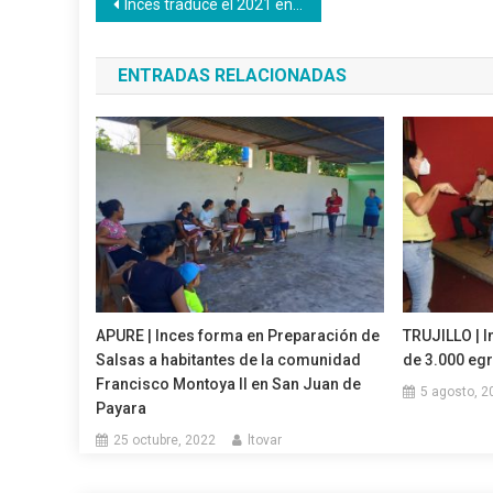
Navegación
Inces traduce el 2021 en política pública, aula virtual y producción
de
ENTRADAS RELACIONADAS
entradas
APURE | Inces forma en Preparación de
TRUJILLO | I
Salsas a habitantes de la comunidad
de 3.000 eg
Francisco Montoya II en San Juan de
5 agosto, 2
Payara
25 octubre, 2022
ltovar