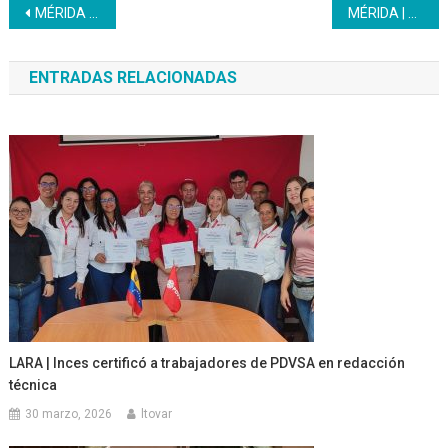
Navegación
MÉRIDA | Gerencia Regional supervisa sus centros de formación
MÉRIDA | Gerencia del Inces en asamblea con trabajadores del CFS El Vigía
de
ENTRADAS RELACIONADAS
entradas
LARA | Inces certificó a trabajadores de PDVSA en redacción
técnica
30 marzo, 2026
ltovar