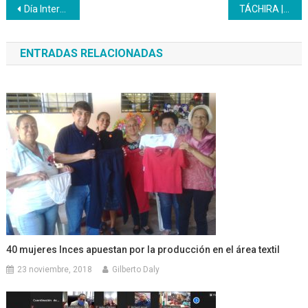
Navegación
Día Internacional del Deporte para el Desarrollo y la Paz
TÁCHIRA | Inces realiza diagnóstico para detección de necesidades formativas
de
ENTRADAS RELACIONADAS
entradas
40 mujeres Inces apuestan por la producción en el área textil
23 noviembre, 2018
Gilberto Daly