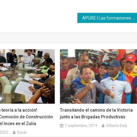
APURE | Las formaciones productivas del Inces prosiguen en la Modalidad a distancia
a teoría a la acción!
Transitando el camino de la Victoria
a Comisión de Construcción
junto a las Brigadas Productivas
l Inces en el Zulia
7 septiembre, 2019
Gilberto Daly
 2022
ltovar