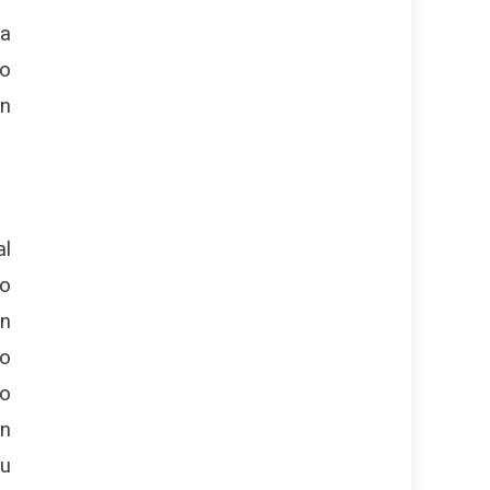
la
lo
ón
al
io
en
ro
to
an
su