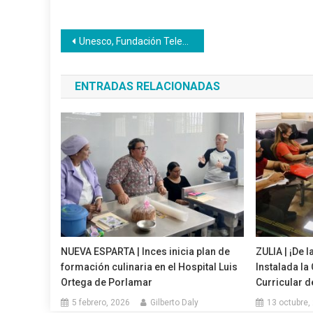
Navegación
Unesco, Fundación Telefónica e Inces trabajan en plan de empleo para jóvenes
de
ENTRADAS RELACIONADAS
entradas
NUEVA ESPARTA | Inces inicia plan de
ZULIA | ¡De l
formación culinaria en el Hospital Luis
Instalada l
Ortega de Porlamar
Curricular de
5 febrero, 2026
Gilberto Daly
13 octubre,