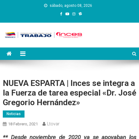
Saltar
sábado, agosto 08, 2026
al
contenido
Instituto Nacional de
Inces
Capacitación y Educación
Socialista
NUEVA ESPARTA | Inces se integra a
la Fuerza de tarea especial «Dr. José
Gregorio Hernández»
Noticias
Ltovar
18 Febrero, 2021
** Desde noviembre de 2020 ya se apoyaban los