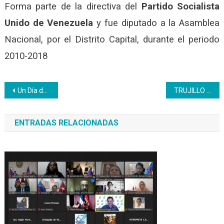
Forma parte de la directiva del
Partido Socialista
Unido de Venezuela
y fue diputado a la Asamblea
Nacional, por el Distrito Capital, durante el periodo
2010-2018
Navegación
Un Día del Trabajador muy peculiar + mensaje del presidente Wuikelman Angel
TRUJILLO | Encuentros pedagógicos: una forma de converger el aprendizaje
de
ENTRADAS RELACIONADAS
entradas