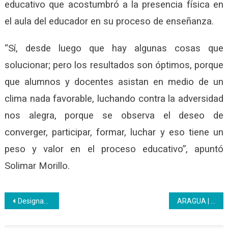
educativo que acostumbró a la presencia física en
el aula del educador en su proceso de enseñanza.
“Sí, desde luego que hay algunas cosas que
solucionar; pero los resultados son óptimos, porque
que alumnos y docentes asistan en medio de un
clima nada favorable, luchando contra la adversidad
nos alegra, porque se observa el deseo de
converger, participar, formar, luchar y eso tiene un
peso y valor en el proceso educativo”, apuntó
Solimar Morillo.
Navegación
Designado Ministro de Educación el profesor Eduardo Piñate
ARAGUA | CFS de Villa de Cura inicia curso de Organización de Eventos y Protocolo
de