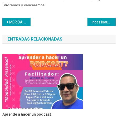
¡Viviremos y venceremos!
Navegación
MERIDA |CFS El Vigía repara aires acondicionados a través de la formación y capacitación
Inces inaugura farmacia para trabajadores de la zona metropolitana
de
ENTRADAS RELACIONADAS
entradas
Aprende a hacer un podcast