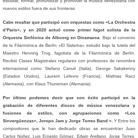
estudiar, formar, profundizar y promover la música venezolana con
nuevos estilos fuera de sus fronteras
Cabe resaltar que participó con orquestas como «La Orchestra
d’Paris», y en 2020 actuó como primer fagot solista de la
Orquesta Sinfónica de Alboorg en Dinamarca
. Bajo el convenio
de la Filarmónica de Berlín «El Sistema» estudió bajo la tutela del
Maestro Henning Trog, fagotista de la Filarmónica de Berlín.
Recibió Clases Magistrales regulares con profesores de renombre
internacional como Stefano Canuti (Italia), George Sakakenny
(Estados Unidos), Laurent Lefevre (Francia), Mathias Racz
(Alemania), con Klaus Thuneman (Alemania).
Por último podemos decir que con éxito
particip
ó
en la
grabación de diferentes discos de música venezolana y
fusiones de estilos, con agrupaciones como «Los
Sinvergüenzas», Joropo Jam y Jorge Torres Band «.
Y Entre los
compositores que le han dedicado obras se encuentran Juan
Carlos Núñez, Luis Ernesto Gómez, Edwin Arellano, Jorge Torres.