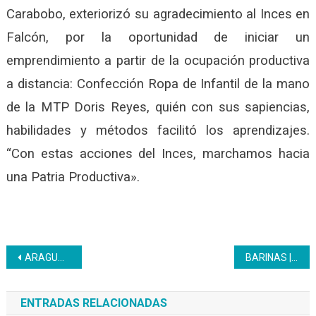
Carabobo, exteriorizó su agradecimiento al Inces en
Falcón, por la oportunidad de iniciar un
emprendimiento a partir de la ocupación productiva
a distancia: Confección Ropa de Infantil de la mano
de la MTP Doris Reyes, quién con sus sapiencias,
habilidades y métodos facilitó los aprendizajes.
“Con estas acciones del Inces, marchamos hacia
una Patria Productiva».
Navegación
ARAGUA | Inces sostuvo reunión con Fundacite para el bienestar de los pueblos
BARINAS | Jornada de certificación de ocupaciones productivas desarrolló Inces en el municipio Bolívar
de
ENTRADAS RELACIONADAS
entradas