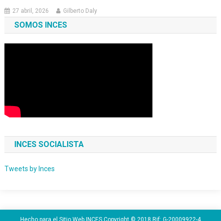
27 abril, 2026
Gilberto Daly
SOMOS INCES
INCES SOCIALISTA
Tweets by Inces
Hecho para el Sitio Web INCES Copyright © 2018 Rif: G-20009922-4