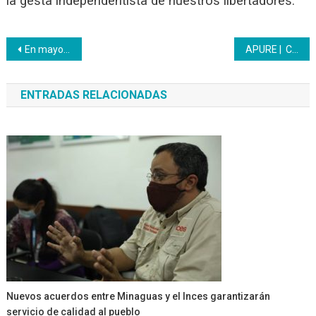
la gesta independentista de nuestros libertadores.
Navegación
En mayo se cumplieron 207 años de la Primera Batalla de Carabobo
APURE | Celebramos desde Inces Apure el Bicentenario de Carabobo
de
ENTRADAS RELACIONADAS
entradas
Nuevos acuerdos entre Minaguas y el Inces garantizarán
servicio de calidad al pueblo