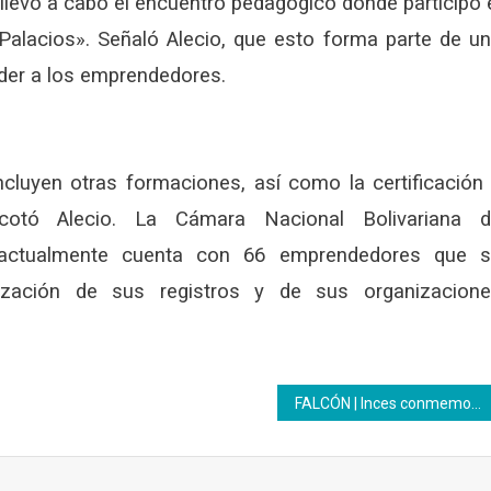
 llevó a cabo el encuentro pedagógico donde participó 
Palacios». Señaló Alecio, que esto forma parte de u
nder a los emprendedores.
ncluyen otras formaciones, así como la certificación
acotó Alecio. La Cámara Nacional Bolivariana 
actualmente cuenta con 66 emprendedores que 
zación de sus registros y de sus organizacion
FALCÓN | Inces conmemoró los 200 años de la Batalla de Carabobo