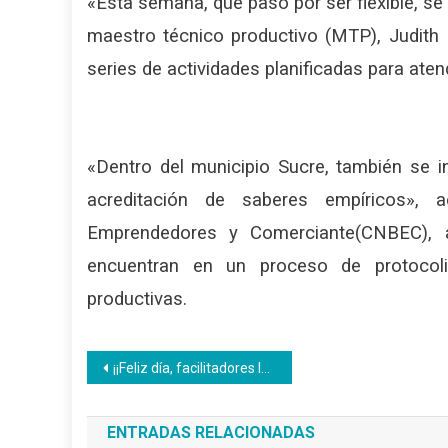
«Esta semana, que pasó por ser flexible, se
maestro técnico productivo (MTP), Judith 
series de actividades planificadas para ate
«Dentro del municipio Sucre, también se i
acreditación de saberes empíricos», 
Emprendedores y Comerciante(CNBEC), 
encuentran en un proceso de protocoli
productivas.
Navegación
¡¡Feliz día, facilitadores Inces!!
de
ENTRADAS RELACIONADAS
entradas