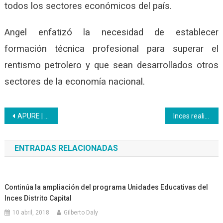
todos los sectores económicos del país.
Angel enfatizó la necesidad de establecer
formación técnica profesional para superar el
rentismo petrolero y que sean desarrollados otros
sectores de la economía nacional.
Navegación
APURE | Acreditación de saberes a los brigadistas de la Gran Misión Barrio Nuevo Barrio Tricolor
Inces realiza II Consejo de Gestión Regional con invitados internacionales
de
ENTRADAS RELACIONADAS
entradas
Continúa la ampliación del programa Unidades Educativas del
Inces Distrito Capital
10 abril, 2018
Gilberto Daly