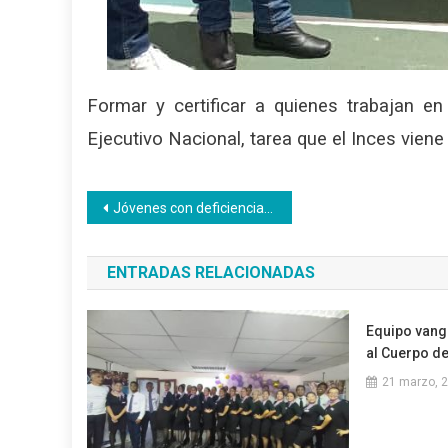
Formar y certificar a quienes trabajan en
Ejecutivo Nacional, tarea que el Inces viene
Navegación
Jóvenes con deficiencia auditiva estudian bachillerato en el Inces
de
ENTRADAS RELACIONADAS
entradas
Equipo vang
al Cuerpo d
21 marzo, 