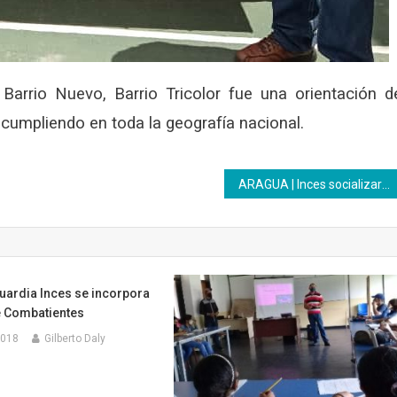
 Barrio Nuevo, Barrio Tricolor fue una orientación d
 cumpliendo en toda la geografía nacional.
ARAGUA | Inces socializará el Sistema de Educación de Formación Técnica Profesional con instituciones educativas de la entidad aragueña
uardia Inces se incorpora
e Combatientes
2018
Gilberto Daly