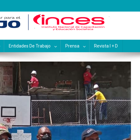
pacitación y Educación Socialis
Entidades De Trabajo
Prensa
Revista I + D