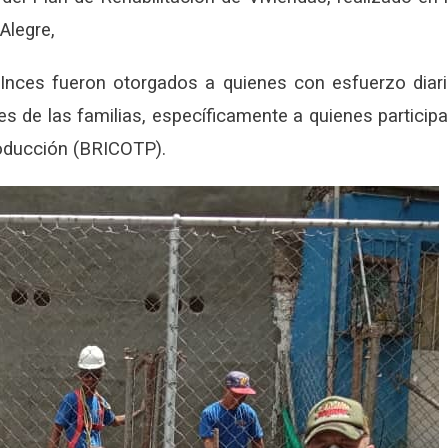
Alegre,
l Inces fueron otorgados a quienes con esfuerzo diar
es de las familias, específicamente a quienes particip
oducción (BRICOTP).