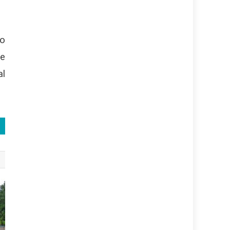
do
de
al