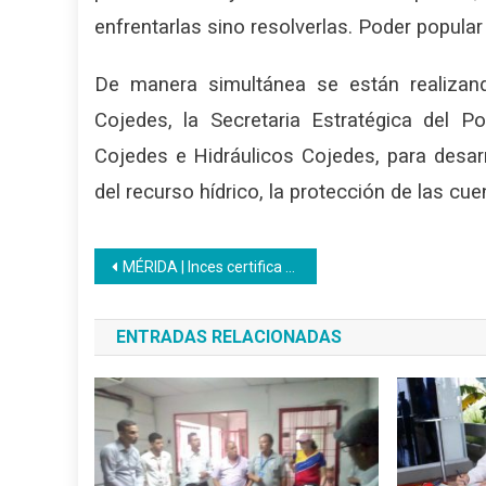
enfrentarlas sino resolverlas. Poder popular
De manera simultánea se están realizan
Cojedes, la
Secretaria Estratégica del P
Cojedes e Hidráulicos Cojedes, para desarro
del recurso hídrico, la protección de las c
Navegación
MÉRIDA | Inces certifica a estudiantes de la Misión Robinson en varios oficios
de
ENTRADAS RELACIONADAS
entradas