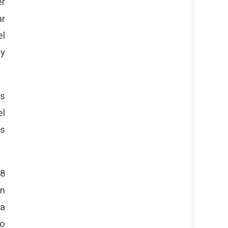
er
ar
el
 y
as
el
os
 8
en
la
lo