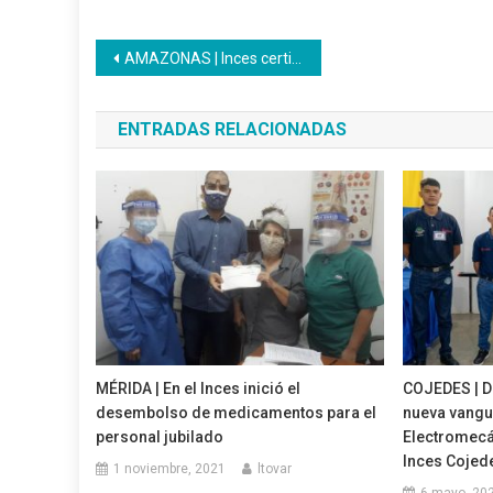
Navegación
AMAZONAS | Inces certificó y acreditó a trabajadores de la Misión Barrio Nuevo Barrio Tricolor
de
ENTRADAS RELACIONADAS
entradas
MÉRIDA | En el Inces inició el
COJEDES | De 
desembolso de medicamentos para el
nueva vangu
personal jubilado
Electromecán
Inces Cojed
1 noviembre, 2021
ltovar