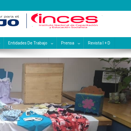
pacitación y Educación Socialis
Entidades De Trabajo
Prensa
Revista I + D