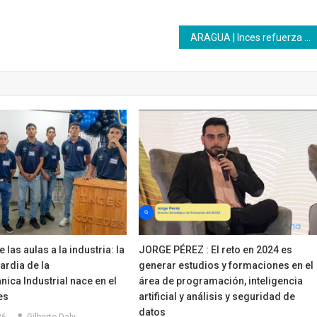
ARAGUA | Inces refuerza el aprendizaje virtual desde la plataforma Moodle
las aulas a la industria: la
JORGE PÉREZ : El reto en 2024 es
ardia de la
generar estudios y formaciones en el
ica Industrial nace en el
área de programación, inteligencia
es
artificial y análisis y seguridad de
datos