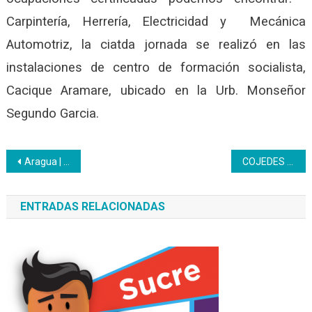
Carpintería, Herrería, Electricidad y Mecánica
Automotriz, la ciatda jornada se realizó en las
instalaciones de centro de formación socialista,
Cacique Aramare, ubicado en la Urb. Monseñor
Segundo Garcia.
Navegación
Aragua | Inces sostuvo reunión de jefes y jefas de Centro
COJEDES | Los maestros del Inces exhibieron productos en muestra socioproductiva
de
ENTRADAS RELACIONADAS
entradas