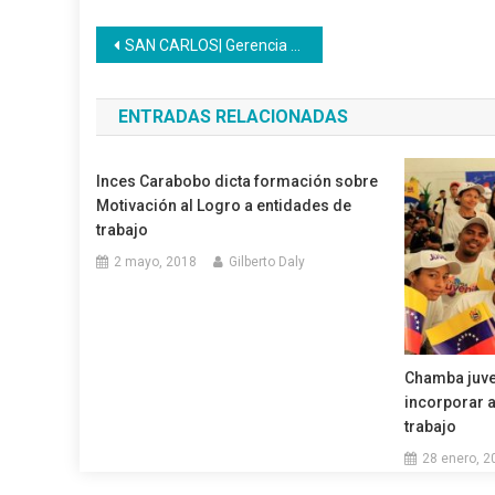
Navegación
SAN CARLOS| Gerencia Regional de Cojedes trabaja con el Poder Popular para atender problemas de la comunidad de El Retazo
de
ENTRADAS RELACIONADAS
entradas
Inces Carabobo dicta formación sobre
Motivación al Logro a entidades de
trabajo
2 mayo, 2018
Gilberto Daly
Chamba juven
incorporar a
trabajo
28 enero, 2