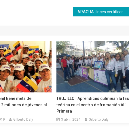
ARAGUA | Inces certificará a las BRICOTP
il tiene meta de
TRUJILLO | Aprendices culminan la fa
 2 millones de jóvenes al
teórica en el centro de fromación Alí
Primera
019
Gilberto Daly
3 abril, 2024
Gilberto Daly