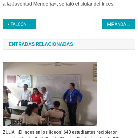
a la Juventud Merideña», señaló el titular del Inces.
Navegación
FALCÓN | Inces forma a la clase trabajadora para la Atención al Público
MIRANDA | Inces certifica a patriotas de Robinson 2
de
ENTRADAS RELACIONADAS
entradas
ZULIA | ¡El Inces en los liceos! 640 estudiantes recibieron