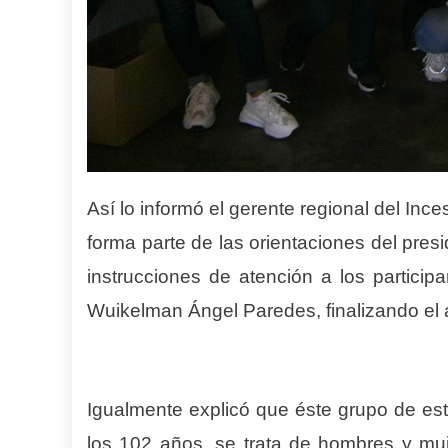
Así lo
inform
ó el gerente regional del Ince
forma parte de las orientaciones del
p
res
instrucciones de atención a los partici
Wuikelman Ángel Paredes, finalizando el 
Igualmente explicó que éste grupo de e
los 102 años, s
e trata de
hombres y muje