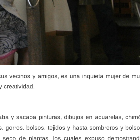
sus vecinos y amigos, es una inquieta mujer de m
 creatividad.
aba y sacaba pinturas, dibujos en acuarelas, chim
, gorros, bolsos, tejidos y hasta so
m
breros y bols
o seco de plantas,
los cuales
expuso
demostrand