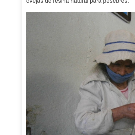
ovejas
de
resina natural para pesebres.