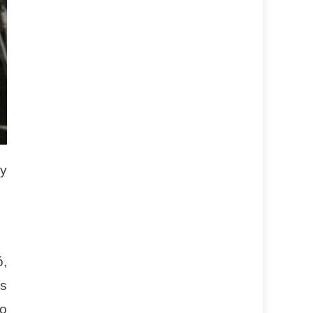
uy
ó,
os
o