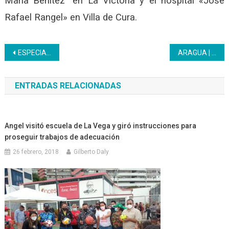
María Benítez” en La Victoria y el hospital «José
Rafael Rangel» en Villa de Cura.
Navegación
ESPECIAL | Artistas plásticos y curandera egresaran del Inces como bachilleres productivos
ARAGUA | Formados en Turismo para el quehacer productivo de la patria
de
ENTRADAS RELACIONADAS
entradas
Angel visitó escuela de La Vega y giró instrucciones para
proseguir trabajos de adecuación
26 febrero, 2018
Gilberto Daly