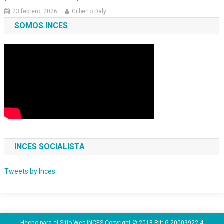
23 febrero, 2026
Gilberto Daly
SOMOS INCES
INCES SOCIALISTA
Tweets by Inces
Hecho para el Sitio Web INCES Copyright © 2018 Rif: G-20009922-4