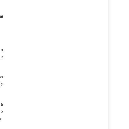
ue
ta
te
os
le
ma
no
o.