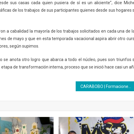
sde sus casas cada quien pusiera de sí es un aliciente”, dice Miche
áficas de los trabajos de sus participantes quienes desde sus hogares 
on a cabalidad la mayoría de los trabajos solicitados en cada una de l
l mes de mayo y que en esta temporada vacacional aspira abrir otro cur
ores, según supimos.
llo se anota otro logro que abarca a todo el núcleo, pues son triunfos 
 etapa de transformación interna, proceso que se inició hace casi un añ
CARABOBO | Formaciones semipresenciales y virtuales se imparten desde el CFS Bicentenario