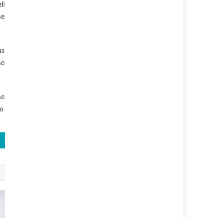
ll
se
as
so
se
o.