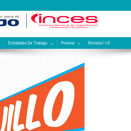
pacitación y Educación Socialis
Entidades De Trabajo
Prensa
Revista I + D