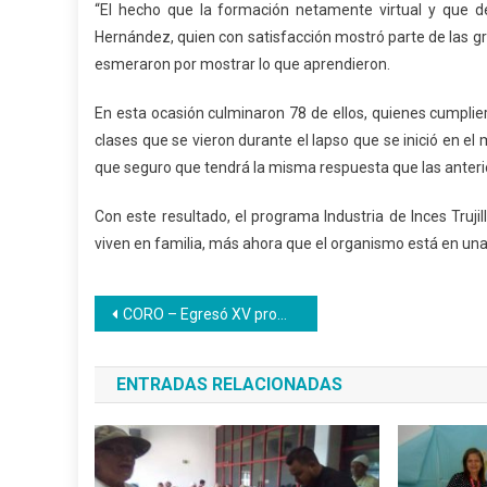
“El hecho que la formación netamente virtual y que de
Hernández, quien con satisfacción mostró parte de las gr
esmeraron por mostrar lo que aprendieron.
En esta ocasión culminaron 78 de ellos, quienes cumplier
clases que se vieron durante el lapso que se inició en e
que seguro que tendrá la misma respuesta que las anteri
Con este resultado, el programa Industria de Inces Truji
viven en familia, más ahora que el organismo está en una
Navegación
CORO – Egresó XV promoción de Bachilleres de la U.E. Inces Falcón
de
ENTRADAS RELACIONADAS
entradas