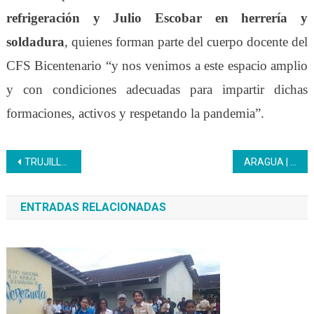
refrigeración y Julio Escobar en herrería
y
soldadura
, quienes
forman parte del cuerpo docente
del
CFS Bicentenario “y nos venimos a este espacio amplio
y con condiciones adecuadas para impartir dichas
formaciones, activos y respetando la pandemia”.
Navegación
TRUJILLO | Serigrafía se apunta otro éxito virtual
ARAGUA | Inces llama a las comunidades organizadas a formarse y acreditar sus saberes
de
ENTRADAS RELACIONADAS
entradas