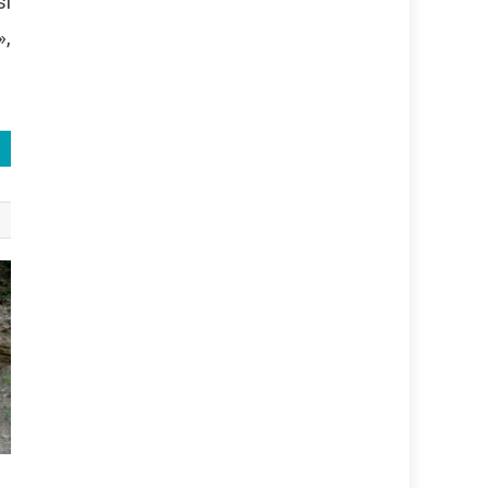
sí
»,