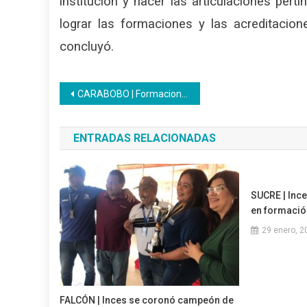
institución y hacer las articulaciones pert
lograr las formaciones y las acreditacio
concluyó.
Navegación
CARABOBO | Formaciones semipresenciales y virtuales se imparten desde el CFS Bicentenario
de
ENTRADAS RELACIONADAS
entradas
SUCRE | Ince
en formación
29 enero, 2
FALCÓN | Inces se coronó campeón de