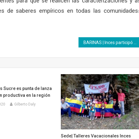
inentes para que se realicen las caracterizaciones y a
nes de saberes empíricos en todas las comunidades
BARINAS | Inces participó en una jornada social en el geriátrico José Ignacio del Pumar
s Sucre es punta de lanza
 productiva en la región
020
Gilberto Daly
Sede| Talleres Vacacionales Inces