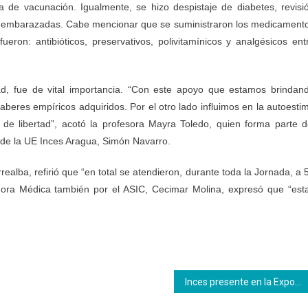
a de vacunación. Igualmente, se hizo despistaje de diabetes, revisi
a 2 embarazadas. Cabe mencionar que se suministraron los medicament
ron: antibióticos, preservativos, polivitamínicos y analgésicos ent
d, fue de vital importancia. “Con este apoyo que estamos brindan
aberes empíricos adquiridos. Por el otro lado influimos en la autoesti
e libertad”, acotó la profesora Mayra Toledo, quien forma parte d
e de la UE Inces Aragua, Simón Navarro.
alba, refirió que “en total se atendieron, durante toda la Jornada, a 
adora Médica también por el ASIC, Cecimar Molina, expresó que “est
Inces presente en la Expo-Portuguesa