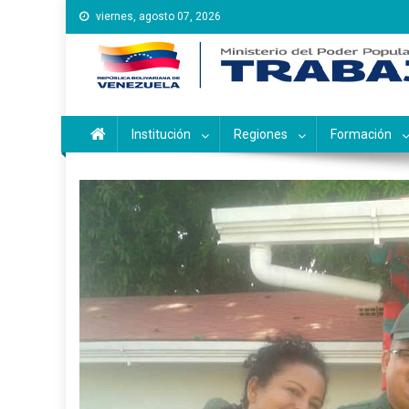
Saltar
viernes, agosto 07, 2026
al
contenido
Instituto Nacional de Ca
Inces
Institución
Regiones
Formación