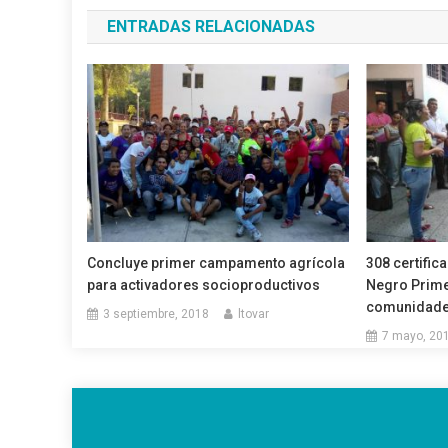
de
ENTRADAS RELACIONADAS
entradas
Concluye primer campamento agrícola
308 certific
para activadores socioproductivos
Negro Prime
comunidad
3 septiembre, 2018
ltovar
7 mayo, 20