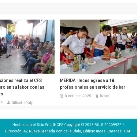
aciones realiza el CFS
MÉRIDA | Inces egresa a 18
ro en su labor con las
profesionales en servicio de bar
es
8 octubre, 2025
ltovar
19
Gilberto Daly
Hecho para el Sitio Web INCES Copyright © 2018 Rif: G-20009922-4
Dirección: Av. Nueva Granada con calle Chile, Edificio Inces. Caracas. 1041