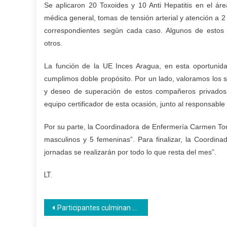
Se aplicaron 20 Toxoides y 10 Anti Hepatitis en el áre
médica general, tomas de tensión arterial y atención 
correspondientes según cada caso. Algunos de estos fue
otros.
La función de la UE Inces Aragua, en esta oportunida
cumplimos doble propósito. Por un lado, valoramos los s
y deseo de superación de estos compañeros privados d
equipo certificador de esta ocasión, junto al responsabl
Por su parte, la Coordinadora de Enfermería Carmen Torre
masculinos y 5 femeninas”. Para finalizar, la Coordin
jornadas se realizarán por todo lo que resta del mes”.
LT.
Navegación
Participantes culminan curso en Inces Sucre para abrir Empresa de Producción Social