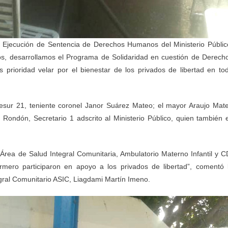
de Ejecución de Sentencia de Derechos Humanos del Ministerio Públic
os, desarrollamos el Programa de Solidaridad en cuestión de Derech
 prioridad velar por el bienestar de los privados de libertad en to
esur 21, teniente coronel Janor Suárez Mateo; el mayor Araujo Mat
ondón, Secretario 1 adscrito al Ministerio Público, quien también 
Área de Salud Integral Comunitaria, Ambulatorio Materno Infantil y C
ero participaron en apoyo a los privados de libertad”, comentó 
gral Comunitario ASIC, Liagdami Martín Imeno.