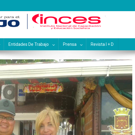
pacitación y Educación Socialis
Entidades De Trabajo
Prensa
Revista I + D