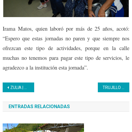
Irama Matos, quien laboró por más de 25 años, acotó:
“Espero que estas jornadas no paren y que siempre nos
ofrezcan este tipo de actividades, porque en la calle
muchas no tenemos para pagar este tipo de servicios, le
agradezco a la institución esta jornada”.
Navegación
ZULIA | Avanzan labores de mantenimiento y embellecimiento de la sede del Inces en Cabimas
TRUJILLO | Con una jornada social se reinaugura el centro de formación José Martí
de
ENTRADAS RELACIONADAS
entradas