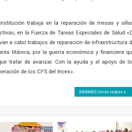
nstitución trabaja en la reparación de mesas y silla
ctivas, en la Fuerza de Tareas Especiales de Salud «
van a cabo trabajos de reparación de infraestructura 
rea titánica, por la guerra económica y financiera q
ue tratar de avanzar. Con la ayuda y el apoyo de l
eración de los CFS del Inces».
BARINAS | Inces realizó entrega de constancias a promotoras de parto humanizado