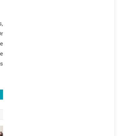
s,
Dr
de
ue
os