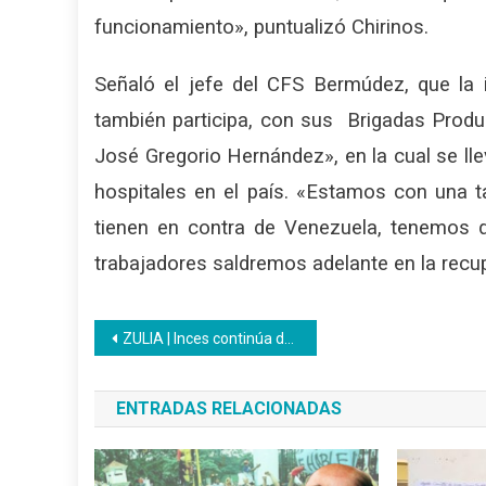
funcionamiento», puntualizó Chirinos.
Señaló el jefe del CFS Bermúdez, que la i
también participa, con sus Brigadas Produ
José Gregorio Hernández», en la cual se lle
hospitales en el país. «Estamos con una ta
tienen en contra de Venezuela, tenemos q
trabajadores
saldremos adelante en la recup
Navegación
ZULIA | Inces continúa despliegue acreditando saberes
de
ENTRADAS RELACIONADAS
entradas