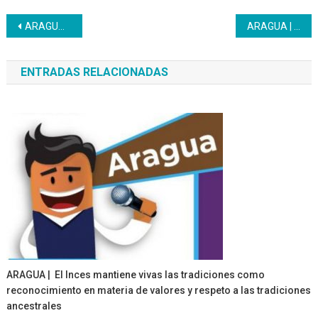
Navegación
ARAGUA | La prevención y el mantenimiento de las medidas de bioseguridad son la clave
ARAGUA | Inces se suma al plan “Una Gota de Amor para mi Escuela” ante inicio de clases
de
ENTRADAS RELACIONADAS
entradas
ARAGUA | El Inces mantiene vivas las tradiciones como
reconocimiento en materia de valores y respeto a las tradiciones
ancestrales