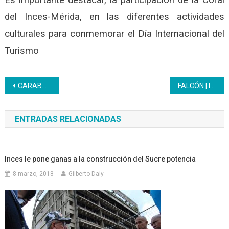
del Inces-Mérida, en las diferentes actividades
culturales para conmemorar el Día Internacional del
Turismo
Navegación
CARABOBO | Brigada del CFS Luis Beltrán Prieto recupera Mesa-Sillas de la Escuela Miguel Peña
FALCÓN | Inces y Fondas se reúnen para continuar fortaleciendo la pesca artesanal en Paraguaná
de
ENTRADAS RELACIONADAS
entradas
Inces le pone ganas a la construcción del Sucre potencia
8 marzo, 2018
Gilberto Daly