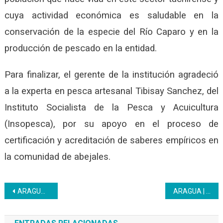
cuya actividad económica es saludable en la
conservación de la especie del Río Caparo y en la
producción de pescado en la entidad.
Para finalizar, el gerente de la institución agradeció
a la experta en pesca artesanal Tibisay Sanchez, del
Instituto Socialista de la Pesca y Acuicultura
(Insopesca), por su apoyo en el proceso de
certificación y acreditación de saberes empíricos en
la comunidad de abejales.
Navegación
ARAGUA | Inces se activó en pro de la participación popular, ciudadana y colectiva
ARAGUA | Inces formará aprendices en la entidad laboral Inversiones Selva, CA
de