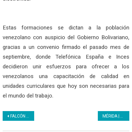
Estas formaciones se dictan a la población
venezolano con auspicio del Gobierno Bolivariano,
gracias a un convenio firmado el pasado mes de
septiembre, donde Telefónica España e Inces
decidieron unir esfuerzos para ofrecer a los
venezolanos una capacitación de calidad en
unidades curriculares que hoy son necesarias para
el mundo del trabajo.
Navegación
FALCÓN | Comunidad de Santa Ana se formó para la producción
MÉRIDA | En el Inces inició el desembolso de medicamentos para el personal jubilado
de