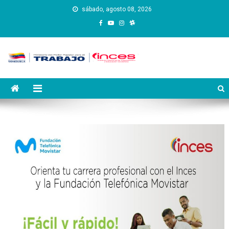
Saltar
sábado, agosto 08, 2026
al
contenido
Instituto Nacional de
Inces
Capacitación y Educación
Socialista