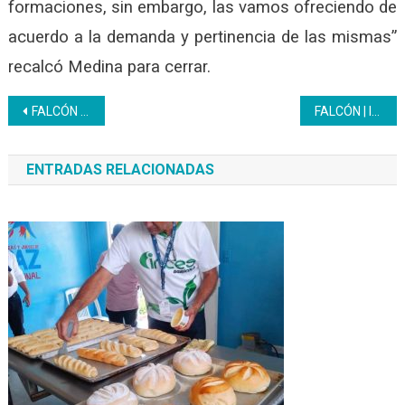
formaciones, sin embargo, las vamos ofreciendo de
acuerdo a la demanda y pertinencia de las mismas”
recalcó Medina para cerrar.
Navegación
FALCÓN | Inces exhibió logros en la 2da Muestra Productiva 2021
FALCÓN | Inces Militar desarrolla curso de Redacción de Informes Técnicos
de
ENTRADAS RELACIONADAS
entradas