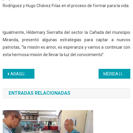
Rodríguez y Hugo Chávez Frías en el proceso de formar para la vida.
Igualmente, Hildemary Sierralta del sector la Cañada del municipio
Miranda, presentó algunas estrategias para captar a nuevos
patriotas, “la misión es amor, es esperanza y vamos a continuar con
esta hermosa misión de llevar la luz del conocimiento”.
Navegación
ARAGUA | Patios productivos son aprovechados para la siemrba de girasol
MÉRIDA | Inces capacita en Inglés Básico a trabajadores del Teleférico Mukumbarí
de
ENTRADAS RELACIONADAS
entradas