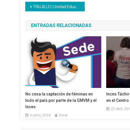
Navegación
TRUJILLO | Unidad Educativa Inces reporta masiva asistencia
de
ENTRADAS RELACIONADAS
entradas
No cesa la captación de féminas en
Inces Táchir
todo el país por parte de la GMVM y el
en el Centro
Inces
22 abril, 20
6 junio, 2024
ltovar