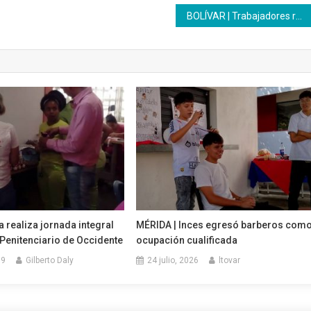
BOLÍVAR | Trabajadores reciben kit escolar para sus hijos
a realiza jornada integral
MÉRIDA | Inces egresó barberos com
 Penitenciario de Occidente
ocupación cualificada
19
Gilberto Daly
24 julio, 2026
ltovar