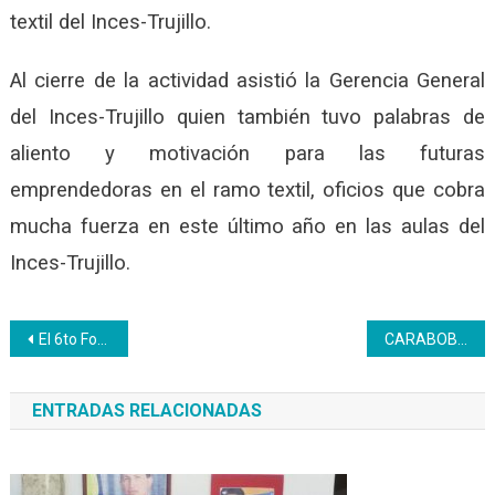
textil del Inces-Trujillo.
Al cierre de la actividad asistió la Gerencia General
del Inces-Trujillo quien también tuvo palabras de
aliento y motivación para las futuras
emprendedoras en el ramo textil, oficios que cobra
mucha fuerza en este último año en las aulas del
Inces-Trujillo.
Navegación
El 6to Foro de Gastronomía Venezolana promete sorpresas
CARABOBO | Trabajadores del Inces fueron atendidos en una jornada de barbería y peluquería
de
ENTRADAS RELACIONADAS
entradas