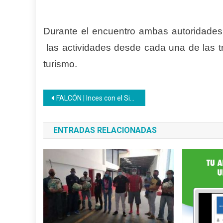
Durante el encuentro ambas autoridades 
las actividades desde cada una de las tr
turismo.
Navegación
FALCÓN | Inces con el Sistema Comunal trazan estrategias para la consolidación del Plan Formativo Comunal
de
ENTRADAS RELACIONADAS
entradas