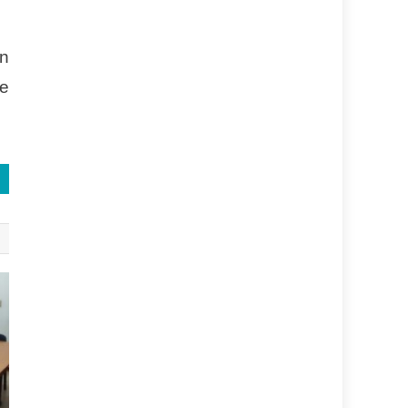
on
de