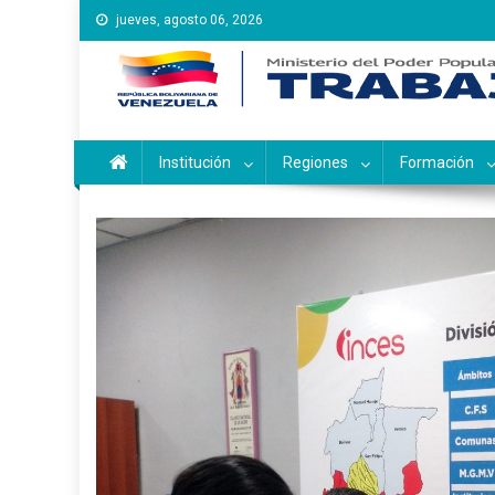
Saltar
jueves, agosto 06, 2026
al
contenido
Instituto Nacional de Ca
Inces
Institución
Regiones
Formación