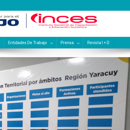
pacitación y Educación Socialis
Entidades De Trabajo
Prensa
Revista I + D