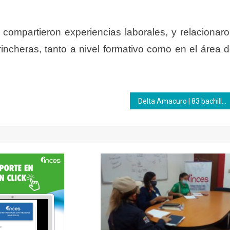
compartieron experiencias laborales, y relacionar
incheras, tanto a nivel formativo como en el área 
Delta Amacuro | 83 bachilleres del liceo bolivariano José Enrique Rodó realizaron muestra productiva Inces.