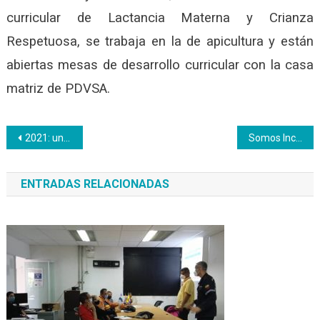
curricular de Lactancia Materna y Crianza
Respetuosa, se trabaja en la de apicultura y están
abiertas mesas de desarrollo curricular con la casa
matriz de PDVSA.
Navegación
2021: un año de logros internacionales
Somos Inces Radio celebró su 5to aniversario con invitados de lujo (+FOTOS)
de
ENTRADAS RELACIONADAS
entradas