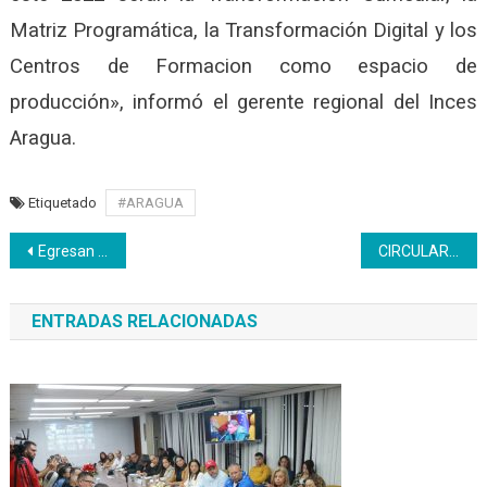
Matriz Programática, la Transformación Digital y los
Centros de Formacion como espacio de
producción», informó el gerente regional del Inces
Aragua.
Etiquetado
#ARAGUA
Navegación
Egresan 43 participantes de cursos digitales del Inces en Belice
CIRCULAR 01 – Talento Humano
de
ENTRADAS RELACIONADAS
entradas