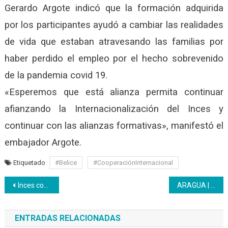
Gerardo Argote indicó que la formación adquirida
por los participantes ayudó a cambiar las realidades
de vida que estaban atravesando las familias por
haber perdido el empleo por el hecho sobrevenido
de la pandemia covid 19.
«Esperemos que está alianza permita continuar
afianzando la Internacionalización del Inces y
continuar con las alianzas formativas», manifestó el
embajador Argote.
Etiquetado
#Belice
#CooperaciónInternacional
Navegación
Inces continúa reparando las mesas sillas de los niños y jóvenes de la patria
ARAGUA | Maestros Inces presentan propuestas en materia de formación
de
ENTRADAS RELACIONADAS
entradas