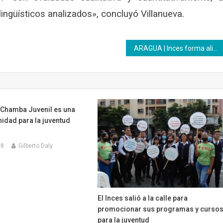
ingüísticos analizados», concluyó Villanueva.
ARAGUA | Inces forma alianza con la alcaldía Francisco Linares Alcántara
 Chamba Juvenil es una
idad para la juventud
18
Gilberto Daly
El Inces salió a la calle para
promocionar sus programas y curso
para la juventud