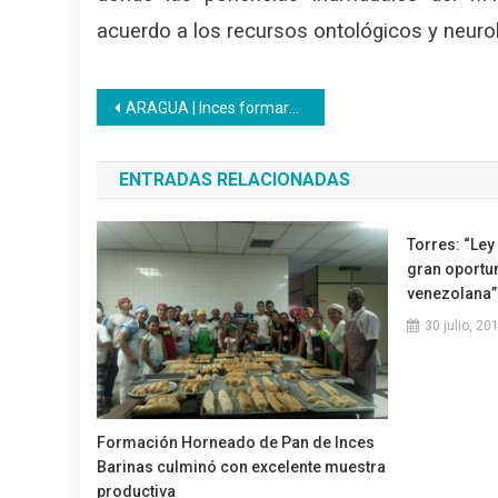
acuerdo a los recursos ontológicos y neurol
Navegación
ARAGUA | Inces formará a los jóvenes estudiantes en los 16 motores productivos
de
ENTRADAS RELACIONADAS
entradas
Torres: “Ley
gran oportun
venezolana”
30 julio, 20
Formación Horneado de Pan de Inces
Barinas culminó con excelente muestra
productiva