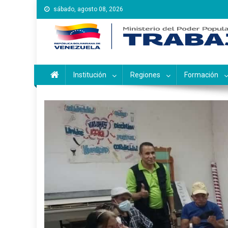
Saltar
sábado, agosto 08, 2026
al
contenido
Instituto Nacional de Ca
Inces
Institución
Regiones
Formación