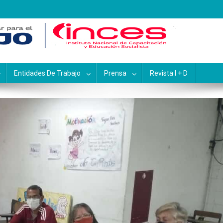
pacitación y Educación Socialis
Entidades De Trabajo
Prensa
Revista I + D