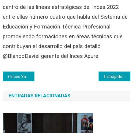
dentro de las líneas estratégicas del Inces 2022
entre ellas número cuatro que habla del Sistema de
Educación y Formación Técnica Profesional
promoviendo formaciones en áreas técnicas que
contribuyan al desarrollo del país detalló
@BlancoDaviel gerente del Inces Apure
Navegación
Inces Yaracuy inició tres cursos de capacitación y formación
Trabajadores del Inces participan en seminario organizado por la República Popular China
de
ENTRADAS RELACIONADAS
entradas