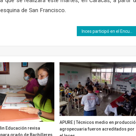
a que se realizará este martes, en Caracas, a partir 
a esquina de San Francisco.
Inces participó en el Encuentro de Historia Insurgente en el estado Guárico
APURE | Técnicos medio en producció
Min Educación revisa
agropecuaria fueron acreditados por
 para grado de Bachilleres
el Inces