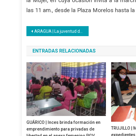
la Mujer, en cuya ocasión invita a la march
las 11 am., desde la Plaza Morelos hasta l
Navegación
ARAGUA | La juventud del PNA avanza como fuerza productiva desde El CFS Inces El Limón
de
ENTRADAS RELACIONADAS
entradas
GUÁRICO | Inces brinda formación en
TRUJILLO | 
emprendimiento para privadas de
expedientes
libertad en el anexo femenino PGV