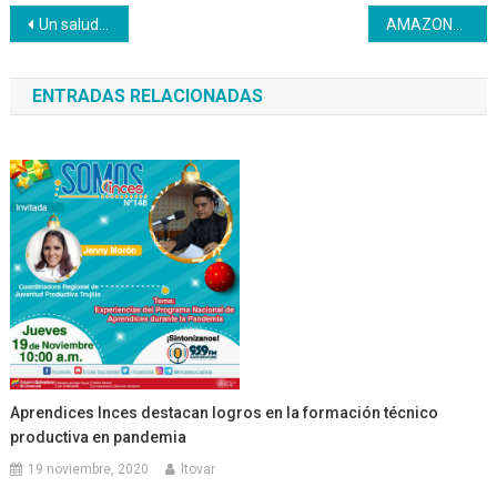
Navegación
Un saludo revolucionario a todas las mujeres en la celebración del Día Internacional de la Mujer
AMAZONAS | Trabajadores de Corpoelec son certificados y acreditados por Inces
de
ENTRADAS RELACIONADAS
entradas
Aprendices Inces destacan logros en la formación técnico
productiva en pandemia
19 noviembre, 2020
ltovar