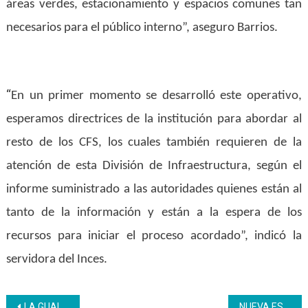
áreas verdes, estacionamiento y espacios comunes tan
necesarios para el público interno”, aseguro Barrios.
“
En un primer momento se desarrolló este operativo,
esperamos directrices de la institución para abordar al
resto de los CFS, los cuales también requieren de la
atención de esta División de Infraestructura, según el
informe suministrado a las autoridades quienes están al
tanto de la información y están a la espera de los
recursos para iniciar el proceso acordado”, indicó la
servidora del Inces.
Navegación
LA GUAIRA | Inces inauguró aula para la formación virtual
NUEVA ESPARTA | Inces se alía con Escuela del Poder Popular Pdval