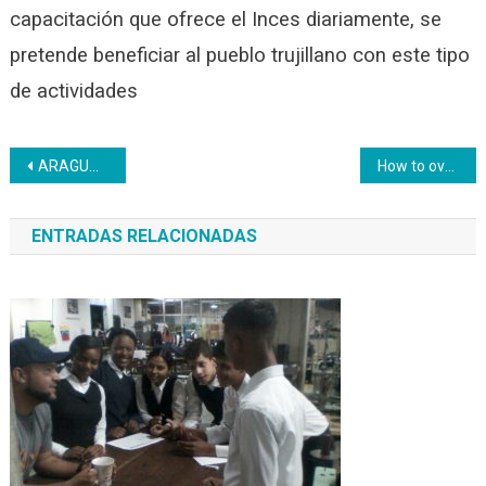
capacitación que ofrece el Inces diariamente, se
pretende beneficiar al pueblo trujillano con este tipo
de actividades
Navegación
ARAGUA | Inces reinauguró su comedor
How to overcome Thick Dominican Women Without Sounding Condescending
de
ENTRADAS RELACIONADAS
entradas