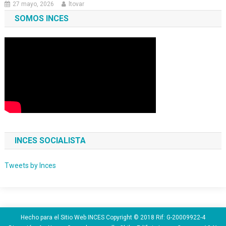
27 mayo, 2026
ltovar
SOMOS INCES
INCES SOCIALISTA
Tweets by Inces
Hecho para el Sitio Web INCES Copyright © 2018 Rif: G-20009922-4