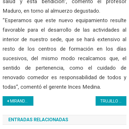
salud y esta bendición”, comentó el profesor
Maduro, en torno al almuerzo degustado.
“Esperamos que este nuevo equipamiento resulte
favorable para el desarrollo de las actividades al
interior de nuestro sede, que se hará extensivo al
resto de los centros de formación en los días
sucesivos, del mismo modo recalcamos que, el
sentido de pertenencia, como el cuidado de
renovado comedor es responsabilidad de todos y
todas”, comentó el gerente Inces Medina.
Navegación
MIRANDA | Se realizó un encuentro con facilitadores del programa bachillerato productivo
TRUJILLO | Realizada jornada social escolar dirigida a estudiantes de la U.E San Vicente de Paúl
de
ENTRADAS RELACIONADAS
entradas