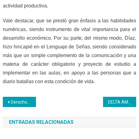
actividad productiva.
Vale destacar, que se prestó gran énfasis a las habilidades
numéricas, siendo instrumento de vital importancia para el
desarrollo económico. Por su parte, del mismo modo, Díaz,
hizo hincapié en el Lenguaje de Señas, siendo considerado
más que un simple complemento de la comunicación y una
materia de carácter obligatorio y proyecto de estudio a
implementar en las aulas, en apoyo a las personas que a
diario batallas con esta condición de vida.
Navegación
Derechos Políticos de las Mujeres Voto en Venezuela
DELTA AMACURO| Una oportunidad para el emprendimiento con el curso Elaboración de Tortas
de
ENTRADAS RELACIONADAS
entradas