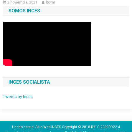
2 noviembre, 2021
ltovar
SOMOS INCES
INCES SOCIALISTA
Tweets by Inces
Hecho para el Sitio Web INCES Copyright © 2018 Rif: G-20009922-4