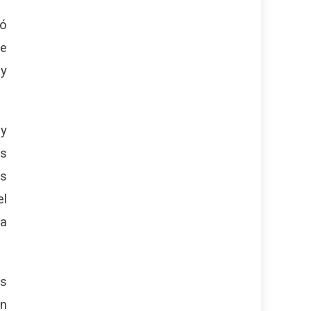
zó
te
 y
 y
os
os
el
ra
os
an