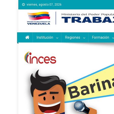
Saltar
viernes, agosto 07, 2026
al
contenido
Instituto Nacional de Ca
Inces
Institución
Regiones
Formación