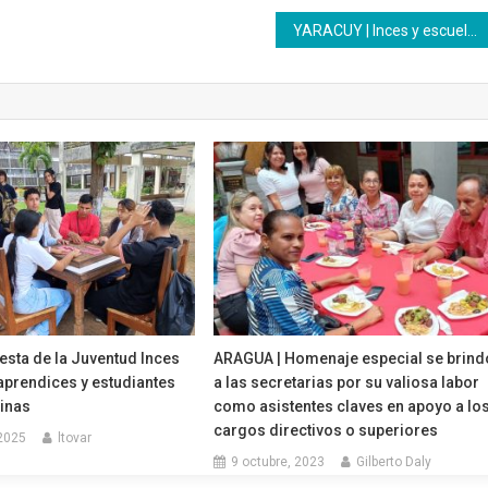
YARACUY | Inces y escuela estadal de policía establecen nexos interinstitucionales
esta de la Juventud Inces
ARAGUA | Homenaje especial se brind
aprendices y estudiantes
a las secretarias por su valiosa labor
rinas
como asistentes claves en apoyo a lo
cargos directivos o superiores
2025
ltovar
9 octubre, 2023
Gilberto Daly