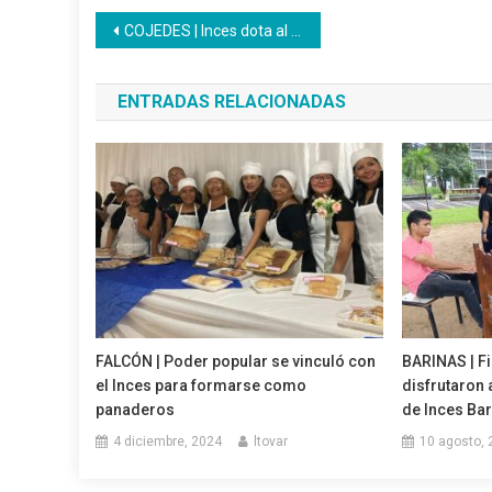
Navegación
COJEDES | Inces dota al personal de material de bioseguridad
de
ENTRADAS RELACIONADAS
entradas
FALCÓN | Poder popular se vinculó con
BARINAS | Fi
el Inces para formarse como
disfrutaron 
panaderos
de Inces Ba
4 diciembre, 2024
ltovar
10 agosto, 